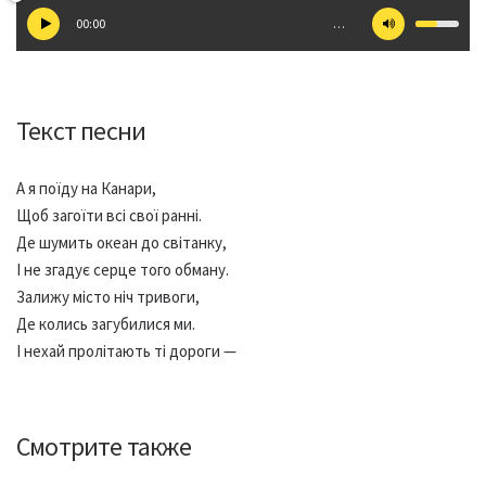
00:00
…
Текст песни
А я поїду на Канари,
Щоб загоїти всі свої ранні.
Де шумить океан до світанку,
І не згадує серце того обману.
Залижу місто ніч тривоги,
Де колись загубилися ми.
І нехай пролітають ті дороги —
Смотрите также