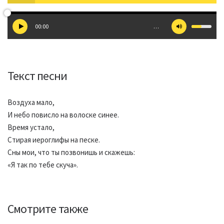
00:00
…
Текст песни
Воздуха мало,
И небо повисло на волоске синее.
Время устало,
Стирая иероглифы на песке.
Сны мои, что ты позвонишь и скажешь:
«Я так по тебе скуча».
Смотрите также