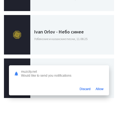
Ivan Orlov - Небо синее
Узбекские и казахские песни, 11.08.25
Карина Кросс, Каграманов - Ты не
muzcity.net
Would like to send you notifications
позвонишь и не возьми трубку я
Узбекские и казахские песни, 24.05.24
Discard
Allow