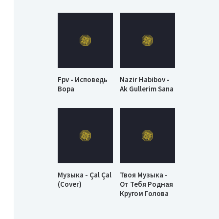
Fpv - Исповедь
Nazir Habibov -
Вора
Ak Gullerim Sana
Музыка - Çal Çal
Твоя Музыка -
(Cover)
От Тебя Родная
Кругом Голова