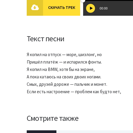
СКАЧАТЬ ТРЕК
00:00
Текст песни
Я копил на отпуск — море, шизлонг, но
Пришёл платёж — и испарился фонты.
Я копил на BMW, хотя бы на экране,
А пока катаюсь на своих двоих ногами.
Смых, друзей дороже — пальчик и монет.
Если есть настроение — проблем как будто нет,
Смотрите также