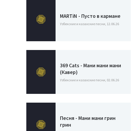
MARTiN - Пусто в кармане
Узбекские и казахские песни, 12.06.26
369 Cats - Мани мани мани
(Кавер)
Узбекские и казахские песни, 02.06.26
Песня - Мани мани грин
грин