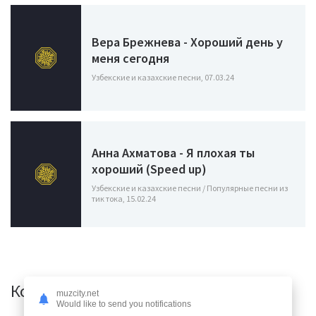
Вера Брежнева - Хороший день у
меня сегодня
Узбекские и казахские песни, 07.03.24
Анна Ахматова - Я плохая ты
хороший (Speed up)
Узбекские и казахские песни / Популярные песни из
тик тока, 15.02.24
Комментарии (3)
muzcity.net
Would like to send you notifications