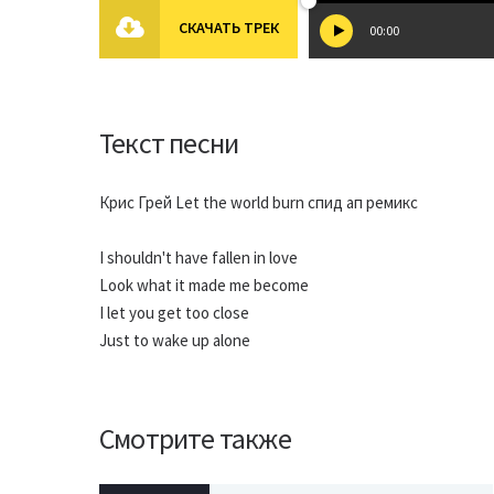
СКАЧАТЬ ТРЕК
00:00
Текст песни
Крис Грей Let the world burn спид ап ремикс
I shouldn't have fallen in love
Look what it made me become
I let you get too close
Just to wake up alone
Смотрите также