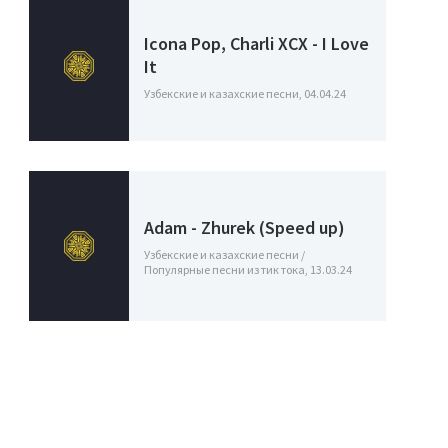
Icona Pop, Charli XCX - I Love
It
Узбекские и казахские песни, 04.04.24
Adam - Zhurek (Speed up)
Узбекские и казахские песни /
Популярные песни из тик тока, 13.03.24