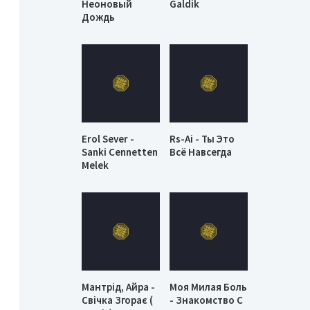
Неоновый
Galdik
Дождь
Erol Sever -
Rs-Ai - Ты Это
Sanki Cennetten
Всё Навсегда
Melek
Мантрід, Айра -
Моя Милая Боль
Свічка Згорає (
- Знакомство С