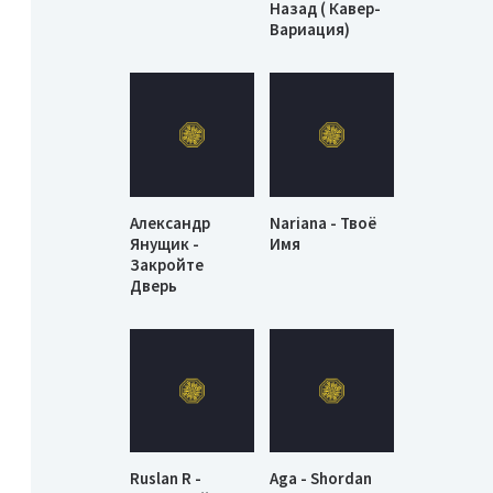
Назад ( Кавер-
Вариация)
Александр
Nariana - Твоё
Янущик -
Имя
Закройте
Дверь
Ruslan R -
Aga - Shordan