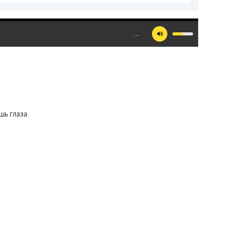
…
шь глаза