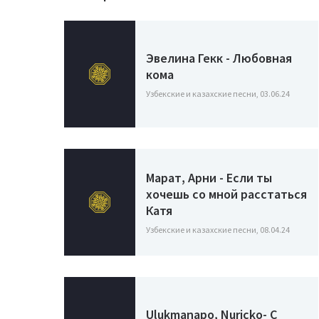
Эвелина Гекк - Любовная
кома
Узбекские и казахские песни, 03.06.24
Марат, Арни - Если ты
хочешь со мной расстаться
Катя
Узбекские и казахские песни, 08.04.24
Ulukmanapo, Nuricko- С