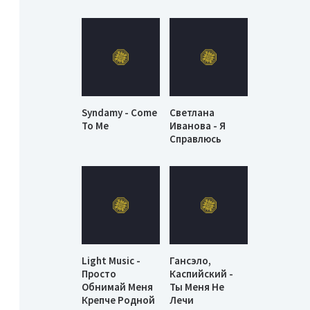
Syndamy - Come
Светлана
To Me
Иванова - Я
Справлюсь
Light Music -
Гансэло,
Просто
Каспийский -
Обнимай Меня
Ты Меня Не
Крепче Родной
Лечи