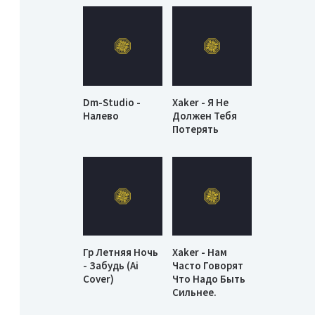
Dm-Studio -
Xaker - Я Не
Налево
Должен Тебя
Потерять
Гр Летняя Ночь
Xaker - Нам
- Забудь (Ai
Часто Говорят
Cover)
Что Надо Быть
Сильнее.