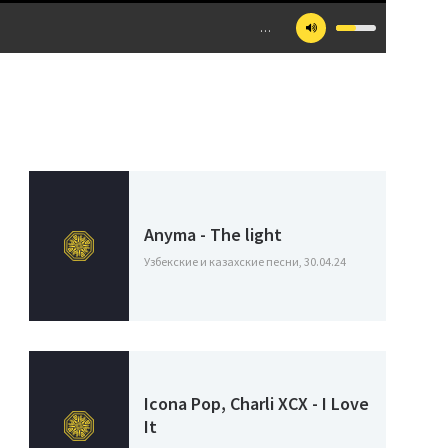
…
Anyma - The light
Узбекские и казахские песни, 30.04.24
Icona Pop, Charli XCX - I Love
It