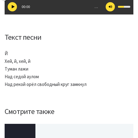
00:00
…
Текст песни
Й
Хей, й, хей, й
Туман лажи
Над седой аулом
Над рекой орёл свободный круг замкнул
Смотрите также