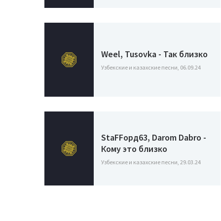
Weel, Tusovka - Так близко
Узбекские и казахские песни, 06.09.24
StaFFорд63, Darom Dabro -
Кому это близко
Узбекские и казахские песни, 29.03.24