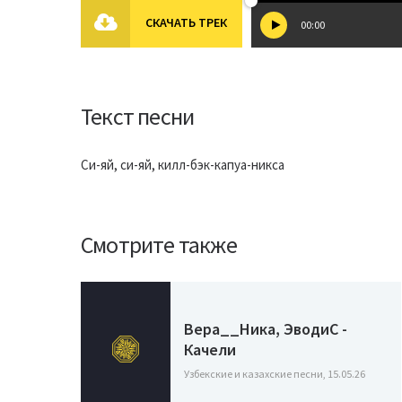
СКАЧАТЬ ТРЕК
00:00
Текст песни
Си-яй, си-яй, килл-бэк-капуа-никса
Смотрите также
Вера__Ника, ЭводиС -
Качели
Узбекские и казахские песни, 15.05.26