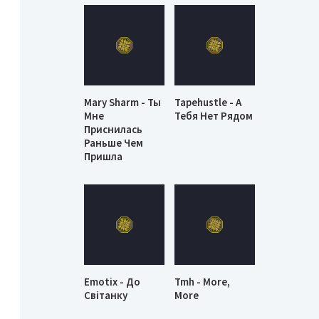
Mary Sharm - Ты
Tapehustle - А
Мне
Тебя Нет Рядом
Приснилась
Раньше Чем
Пришла
Emotix - До
Tmh - More,
Світанку
More