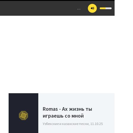
…
Romas - Ax жизнь ты
играешь со мной
Узбекские и казахские песни, 11.10.25