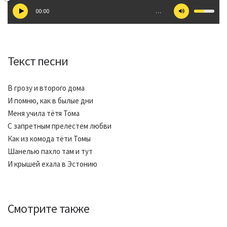
00:00
…
Текст песни
В грозу и второго дома
И помню, как в былые дни
Меня учила тётя Тома
С запретным прелестем любви
Как из комода тёти Томы
Шанелью пахло там и тут
И крышей ехала в Эстонию
Смотрите также