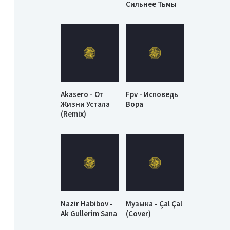
Сильнее Тьмы
Akasero - От
Fpv - Исповедь
Жизни Устала
Вора
(Remix)
Nazir Habibov -
Музыка - Çal Çal
Ak Gullerim Sana
(Cover)