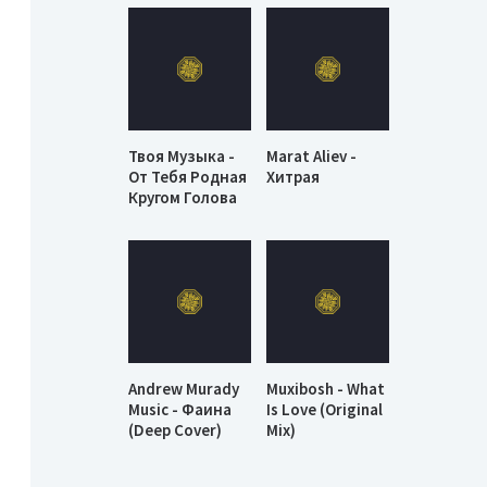
Твоя Музыка -
Marat Aliev -
От Тебя Родная
Хитрая
Кругом Голова
Andrew Murady
Muxibosh - What
Music - Фаина
Is Love (Original
(Deep Cover)
Mix)