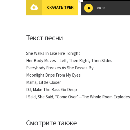
СКАЧАТЬ ТРЕК
00:00
Текст песни
She Walks In Like Fire Tonight
Her Body Moves—Left, Then Right, Then Slides
Everybody Freezes As She Passes By
Moonlight Drips From My Eyes
Mama, Little Closer
DJ, Make The Bass Go Deep
I Said, She Said, “Come Over”—The Whole Room Explodes
Смотрите также