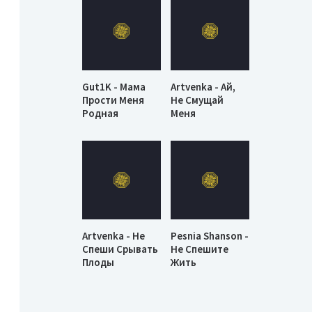
Gut1K - Мама
Artvenka - Ай,
Прости Меня
Не Смущай
Родная
Меня
Artvenka - Не
Pesnia Shanson -
Спеши Срывать
Не Спешите
Плоды
Жить